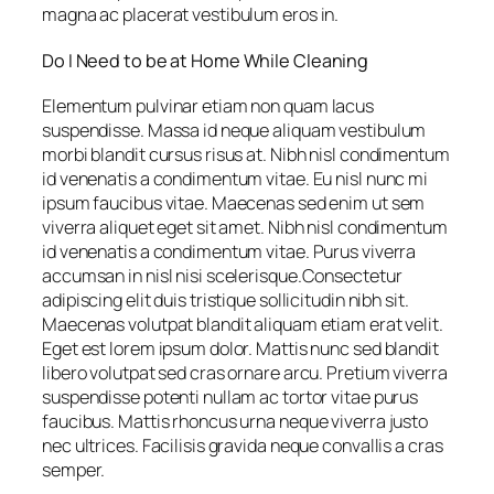
magna ac placerat vestibulum eros in.
Do I Need to be at Home While Cleaning
Elementum pulvinar etiam non quam lacus
suspendisse. Massa id neque aliquam vestibulum
morbi blandit cursus risus at. Nibh nisl condimentum
id venenatis a condimentum vitae. Eu nisl nunc mi
ipsum faucibus vitae. Maecenas sed enim ut sem
viverra aliquet eget sit amet. Nibh nisl condimentum
id venenatis a condimentum vitae. Purus viverra
accumsan in nisl nisi scelerisque.Consectetur
adipiscing elit duis tristique sollicitudin nibh sit.
Maecenas volutpat blandit aliquam etiam erat velit.
Eget est lorem ipsum dolor. Mattis nunc sed blandit
libero volutpat sed cras ornare arcu. Pretium viverra
suspendisse potenti nullam ac tortor vitae purus
faucibus. Mattis rhoncus urna neque viverra justo
nec ultrices. Facilisis gravida neque convallis a cras
semper.