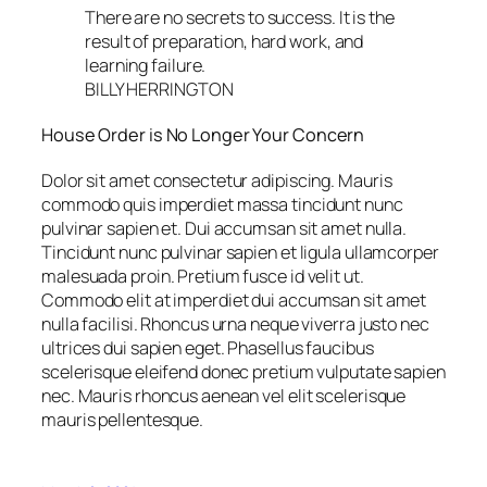
There are no secrets to success. It is the
result of preparation, hard work, and
learning failure.
BILLY HERRINGTON
House Order is No Longer Your Concern
Dolor sit amet consectetur adipiscing. Mauris
commodo quis imperdiet massa tincidunt nunc
pulvinar sapien et. Dui accumsan sit amet nulla.
Tincidunt nunc pulvinar sapien et ligula ullamcorper
malesuada proin. Pretium fusce id velit ut.
Commodo elit at imperdiet dui accumsan sit amet
nulla facilisi. Rhoncus urna neque viverra justo nec
ultrices dui sapien eget. Phasellus faucibus
scelerisque eleifend donec pretium vulputate sapien
nec. Mauris rhoncus aenean vel elit scelerisque
mauris pellentesque.