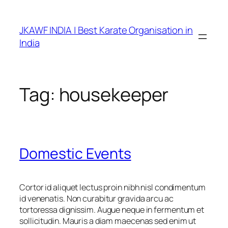
Skip
to
JKAWF INDIA | Best Karate Organisation in
content
India
Tag:
housekeeper
Domestic Events
Cortor id aliquet lectus proin nibh nisl condimentum
id venenatis. Non curabitur gravida arcu ac
tortoressa dignissim. Augue neque in fermentum et
sollicitudin. Mauris a diam maecenas sed enim ut