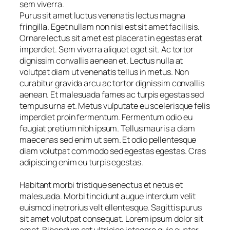
sem viverra.
Purus sit amet luctus venenatis lectus magna
fringilla. Eget nullam non nisi est sit amet facilisis.
Ornare lectus sit amet est placerat in egestas erat
imperdiet. Sem viverra aliquet eget sit. Ac tortor
dignissim convallis aenean et. Lectus nulla at
volutpat diam ut venenatis tellus in metus. Non
curabitur gravida arcu ac tortor dignissim convallis
aenean. Et malesuada fames ac turpis egestas sed
tempus urna et. Metus vulputate eu scelerisque felis
imperdiet proin fermentum. Fermentum odio eu
feugiat pretium nibh ipsum. Tellus mauris a diam
maecenas sed enim ut sem. Et odio pellentesque
diam volutpat commodo sed egestas egestas. Cras
adipiscing enim eu turpis egestas.
Habitant morbi tristique senectus et netus et
malesuada. Morbi tincidunt augue interdum velit
euismod inеtrorius velt ellentesque. Sagittis purus
sit amet volutpat consequat. Lorem ipsum dolor sit